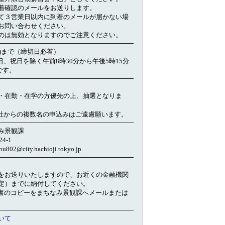
着確認のメールをお送りします。
て３営業日以内に到着のメールが届かない場
お問い合わせください。
のは無効となりますのでご注意ください。
(木)まで（締切日必着）
、祝日を除く午前8時30分から午後5時15分
です。
・在勤・在学の方優先の上、抽選となりま
社からの複数名の申込みはご遠慮願います。
み景観課
4-1
ity.hachioji.tokyo.jp
をお送りいたしますので、お近くの金融機関
定）までに納付してください。
書のコピーをまちなみ景観課へメールまたは
いて