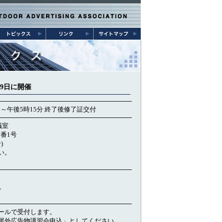
9日に開催
0分～午後5時15分 終了後修了証交付
議室
番1号
)
い。
、
ールで受付します。
屋外広告物講習会申込」としてください。