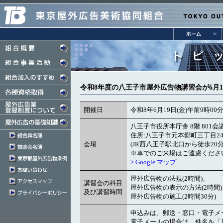
令和8年度の八王子市屋外広告物講習会が6月1
開催日
令和8年6月19日(金)午前9時0
八王子市役所本庁舎 8階 801会
住所:八王子市元本郷町三丁目24
会場
(JR西八王子駅北口から徒歩20分
※車でのご来場はご遠慮くださ
> Google マップ
屋外広告物の法規(2時間)、
講習会の科目
屋外広告物の表示の方法(2時間)
及び講習時間
屋外広告物の施工(2時間30分)
申込みは、郵送・窓口・電子メ
電子メールの場合は、件名を「