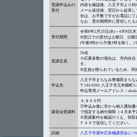
受講申込みの
内容を確認後、八王子市より到
受付
メール送信後、翌日から起算し
合は、お手数ですがお電話にて
なお、受付期間外に受信したも
令和8年2月25日(水)～4月9日
受付期間
※窓口での受付は土曜日、日曜日
(午後0時から午後1時を除く。)
50名
※応募多数の場合は、市内在住
受講定員
す。
※定員が限られているため、同
八王子市まちなみ整備部まちな
申込先
〒192-8501 八王子市元本郷町3-2
申込専用メールアドレス：okukou802@c
４,９００円
①申込み後に市から納入通知書
講習会受講料
で指定する納付期限（４月末予
②受講案内を確認のうえ、領収
ＦＡＸで送信してください。
詳細
八王子市屋外広告物講習会につ